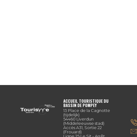
ACCUEIL TOURISTIQUE DU
BASSIN DE POMPEY
13 Place de la Cagnotte
(tijdelijk)
54460 Liverdun
(Middeleeuwse stad)
Accès A31, Sortie 22
(Frouard)
Ligne 25 Le Sit - Arrêt