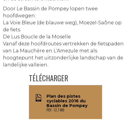
Door Le Bassin de Pompey lopen twee
hoofdwegen:
La Voie Bleue (de blauwe weg), Moezel-Saône op
de fiets
De Lus Boucle de la Moselle
Vanaf deze hoofdroutes vertrekken de fietspaden
van La Mauchère en L'Amezule met als
hoogtepunt het uitzonderlijke landschap van de
landelijke valleien.
TÉLÉCHARGER
Plan des pistes
cyclables 2016 du
Bassin de Pompey
PDF
12,7 MB