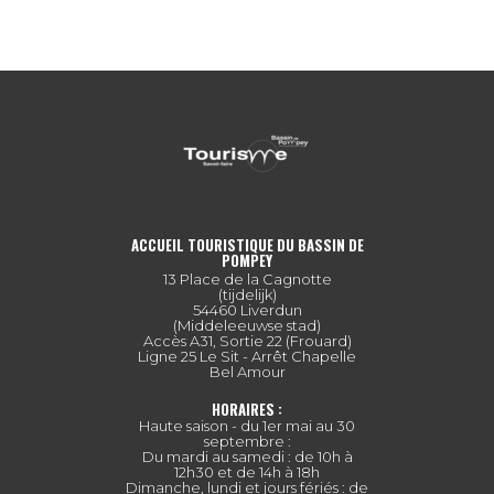
ACCUEIL TOURISTIQUE DU BASSIN DE
POMPEY
13 Place de la Cagnotte
(tijdelijk)
54460 Liverdun
(Middeleeuwse stad)
Accès A31, Sortie 22 (Frouard)
Ligne 25 Le Sit - Arrêt Chapelle
Bel Amour
HORAIRES :
Haute saison - du 1er mai au 30
septembre :
Du mardi au samedi : de 10h à
12h30 et de 14h à 18h
Dimanche, lundi et jours fériés : de