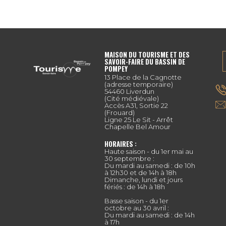
MAISON DU TOURISME ET DES
SAVOIR-FAIRE DU BASSIN DE
POMPEY
13 Place de la Cagnotte
(adresse temporaire)
54460 Liverdun
(Cité médiévale)
Accès A31, Sortie 22
(Frouard)
Ligne 25 Le Sit - Arrêt
Chapelle Bel Amour
HORAIRES :
Haute saison - du 1er mai au
30 septembre :
Du mardi au samedi : de 10h
à 12h30 et de 14h à 18h
Dimanche, lundi et jours
fériés : de 14h à 18h
Basse saison - du 1er
octobre au 30 avril :
Du mardi au samedi : de 14h
à 17h