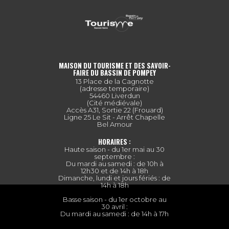
MAISON DU TOURISME ET DES SAVOIR-
FAIRE DU BASSIN DE POMPEY
13 Place de la Cagnotte
(adresse temporaire)
54460 Liverdun
(Cité médiévale)
Accès A31, Sortie 22 (Frouard)
Ligne 25 Le Sit - Arrêt Chapelle
Bel Amour
HORAIRES :
Haute saison - du 1er mai au 30
septembre :
Du mardi au samedi : de 10h à
12h30 et de 14h à 18h
Dimanche, lundi et jours fériés : de
14h à 18h
Basse saison - du 1er octobre au
30 avril :
Du mardi au samedi : de 14h à 17h