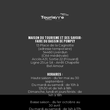
MAISON DU TOURISME ET DES SAVOIR-
FAIRE DU BASSIN DE POMPEY
13 Place de la Cagnotte
(adresse temporaire)
54460 Liverdun
(Cité médiévale)
Accès A31, Sortie 22 (Frouard)
Ligne 25 Le Sit - Arrêt Chapelle
Bel Amour
HORAIRES :
Haute saison - du 1er mai au 30
septembre :
Du mardi au samedi : de 10h à
12h30 et de 14h à 18h
Dimanche, lundi et jours fériés : de
14h à 18h
Basse saison - du 1er octobre au
30 avril :
Du mardi au samedi : de 14h à 17h