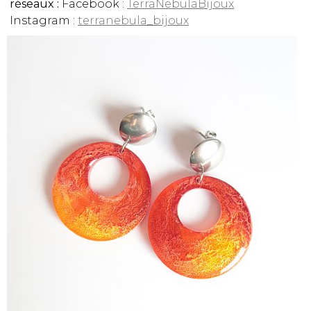
réseaux :
Facebook :
TerraNebulaBijoux
Instagram :
terranebula_bijoux